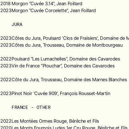
2018
Morgon “Cuvée 3.14”, Jean Foillard
2023
Morgon “Cuvée Corcelette”, Jean Foillard
JURA
2023
Côtes du Jura, Poulsard 'Clos de Fraisiers', Domaine de
2023
Côtes du Jura, Trousseau, Domaine de Montbourgeau
2022
Poulsard “Les Lumachelles”, Domaine des Cavarodes
2023
Vin de France “Plouchar”, Domaine des Cavarodes
2022
Côte du Jura, Trousseau, Domaine des Marnes Blanches
2023
Pinot Noir 'Cuvée 909', François Rousset-Martin
FRANCE - OTHER
2022
Les Montées Ormes Rouge, Bérêche et Fils
2020
Les Monts Fournois Ludes 1er Cru Rouge, Bérêche et Fils