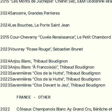
2015
“Les Monts de Juchepie” Chenin Sec, E&M Oosterlink-Br
2024
Sancerre, Grandes Perrieres
2024
Les Bouches, La Porte Saint Jean
2015
Cour-Cheverny “Cuvée Renaissance”, Le Petit Chambord
2023
Vouvray “Fosse Rouge”, Sebastien Brunet
2024
Anjou Blanc, Thibaud Boudignon
2023
Anjou Blanc “À Francois(e)”, Thibaud Boudignon
2023
Savennières “Clos de la Hutte”, Thibaud Boudignon
2022
Savennières “Clos de la Hutte”, Thibaud Boudignon
2023
Savennières “Clos Devant le Jeu”, Thibaud Boudignon
FRANCE - OTHER
2022
Côteaux Champenois Blanc Ay Grand Cru, Bérêche et 