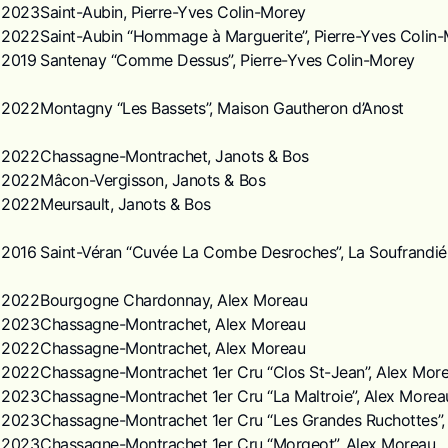
2023
Saint-Aubin, Pierre-Yves Colin-Morey
2022
Saint-Aubin “Hommage à Marguerite”, Pierre-Yves Colin
2019
Santenay “Comme Dessus”, Pierre-Yves Colin-Morey
2022
Montagny “Les Bassets”, Maison Gautheron d’Anost
2022
Chassagne-Montrachet, Janots & Bos
2022
Mâcon-Vergisson, Janots & Bos
2022
Meursault, Janots & Bos
2016
Saint-Véran “Cuvée La Combe Desroches”, La Soufrandié
2022
Bourgogne Chardonnay, Alex Moreau
2023
Chassagne-Montrachet, Alex Moreau
2022
Chassagne-Montrachet, Alex Moreau
2022
Chassagne-Montrachet 1er Cru “Clos St-Jean”, Alex Mor
2023
Chassagne-Montrachet 1er Cru “La Maltroie”, Alex Morea
2023
Chassagne-Montrachet 1er Cru “Les Grandes Ruchottes”,
2023
Chassagne-Montrachet 1er Cru “Morgeot”, Alex Moreau