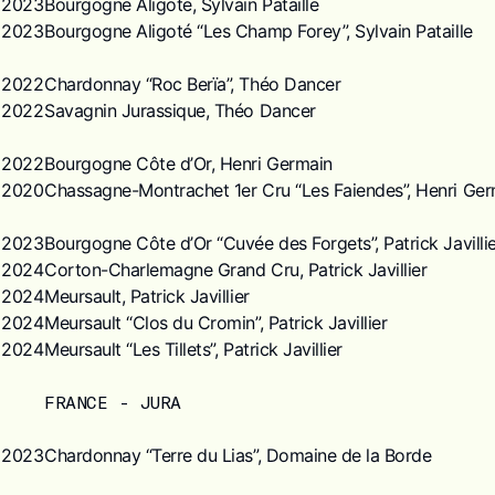
2023
Bourgogne Aligote, Sylvain Pataille
2023
Bourgogne Aligoté “Les Champ Forey”, Sylvain Pataille
2022
Chardonnay “Roc Berïa”, Théo Dancer
2022
Savagnin Jurassique, Théo Dancer
2022
Bourgogne Côte d’Or, Henri Germain
2020
Chassagne-Montrachet 1er Cru “Les Faiendes”, Henri Ger
2023
Bourgogne Côte d’Or “Cuvée des Forgets”, Patrick Javilli
2024
Corton-Charlemagne Grand Cru, Patrick Javillier
2024
Meursault, Patrick Javillier
2024
Meursault “Clos du Cromin”, Patrick Javillier
2024
Meursault “Les Tillets”, Patrick Javillier
FRANCE - JURA
2023
Chardonnay “Terre du Lias”, Domaine de la Borde