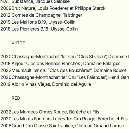
N.V.
Substance, Jacques Selosse
2009
Brut Nature, Louis Roederer et Philippe Starck
2012
Comtes de Champagne, Taittinger
2019
Les Maillons B.19, Ulysse-Collin
2018
Les Pierrieres B.18, Ulysse-Collin
WHITE
2020
Chassagne-Montrachet 1er Cru “Clos St-Jean”, Domaine B
2018
Anjou “Clos des Bonnes Blanches”, Domaine Belargus
2022
Meursault 1er cru “Clos des Bouchères”, Domaine Roulot
2020
Chassagne-Montrachet 1er Cru “Les Faiendes”, Henri Ger
2019
Albillo Vinas Viejas, Dominio del Aguila
RED
2022
Les Montées Ormes Rouge, Bérêche et Fils
2020
Les Monts Fournois Ludes 1er Cru Rouge, Bérêche et Fils
2008
Grand Cru Classé Saint-Julien, Château Gruaud Larose