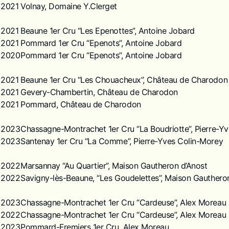
2021
Volnay, Domaine Y.Clerget
2021
Beaune 1er Cru “Les Epenottes”, Antoine Jobard
2021
Pommard 1er Cru “Epenots”, Antoine Jobard
2020
Pommard 1er Cru “Epenots”, Antoine Jobard
2021
Beaune 1er Cru “Les Chouacheux”, Château de Charodon
2021
Gevery-Chambertin, Château de Charodon
2021
Pommard, Château de Charodon
2023
Chassagne-Montrachet 1er Cru “La Boudriotte”, Pierre-Y
2023
Santenay 1er Cru “La Comme”, Pierre-Yves Colin-Morey
2022
Marsannay “Au Quartier”, Maison Gautheron d’Anost
2022
Savigny-lès-Beaune, “Les Goudelettes”, Maison Gauthero
2023
Chassagne-Montrachet 1er Cru “Cardeuse”, Alex Moreau
2022
Chassagne-Montrachet 1er Cru “Cardeuse”, Alex Moreau
2023
Pommard-Fremiers 1er Cru, Alex Moreau