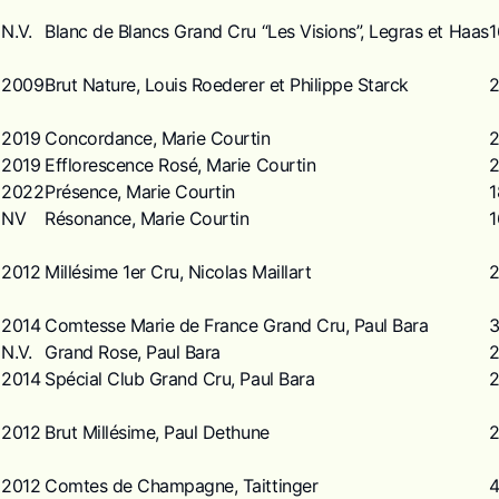
N.V.
Blanc de Blancs Grand Cru “Les Visions”, Legras et Haas
1
2009
Brut Nature, Louis Roederer et Philippe Starck
2019
Concordance, Marie Courtin
2019
Efflorescence Rosé, Marie Courtin
2022
Présence, Marie Courtin
1
NV
Résonance, Marie Courtin
1
2012
Millésime 1er Cru, Nicolas Maillart
2014
Comtesse Marie de France Grand Cru, Paul Bara
N.V.
Grand Rose, Paul Bara
2014
Spécial Club Grand Cru, Paul Bara
2012
Brut Millésime, Paul Dethune
2012
Comtes de Champagne, Taittinger