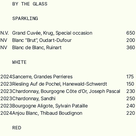
BY THE GLASS
SPARKLING
N.V.
Grand Cuvée, Krug, Special occasion
650
NV
Blanc “Brut”, Oudart-Dufour
200
NV
Blanc de Blanc, Ruinart
360
WHITE
2024
Sancerre, Grandes Perrieres
175
2023
Riesling Auf de Pochel, Hanewald-Schwerdt
150
2023
Chardonnay, Bourgogne Côte d’Or, Joseph Pascal
230
2023
Chardonnay, Sandhi
250
2023
Bourgogne Aligote, Sylvain Pataille
240
2024
Anjou Blanc, Thibaud Boudignon
220
RED