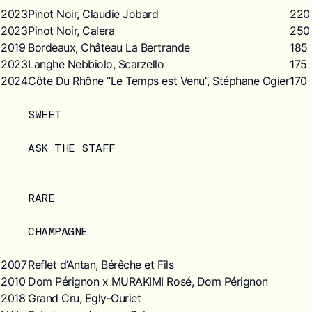
2023
Pinot Noir, Claudie Jobard
220
2023
Pinot Noir, Calera
250
2019
Bordeaux, Château La Bertrande
185
2023
Langhe Nebbiolo, Scarzello
175
2024
Côte Du Rhône “Le Temps est Venu”, Stéphane Ogier
170
SWEET
ASK THE STAFF
RARE
CHAMPAGNE
2007
Reflet d’Antan, Bérêche et Fils
2010
Dom Pérignon x MURAKIMI Rosé, Dom Pérignon
2018
Grand Cru, Egly-Ouriet