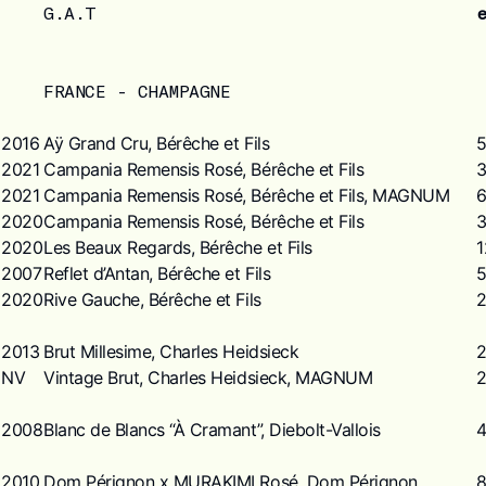
G.A.T
FRANCE - CHAMPAGNE
2016
Aÿ Grand Cru, Bérêche et Fils
2021
Campania Remensis Rosé, Bérêche et Fils
2021
Campania Remensis Rosé, Bérêche et Fils, MAGNUM
2020
Campania Remensis Rosé, Bérêche et Fils
2020
Les Beaux Regards, Bérêche et Fils
1
2007
Reflet d’Antan, Bérêche et Fils
2020
Rive Gauche, Bérêche et Fils
2013
Brut Millesime, Charles Heidsieck
NV
Vintage Brut, Charles Heidsieck, MAGNUM
2008
Blanc de Blancs “À Cramant”, Diebolt-Vallois
2010
Dom Pérignon x MURAKIMI Rosé, Dom Pérignon