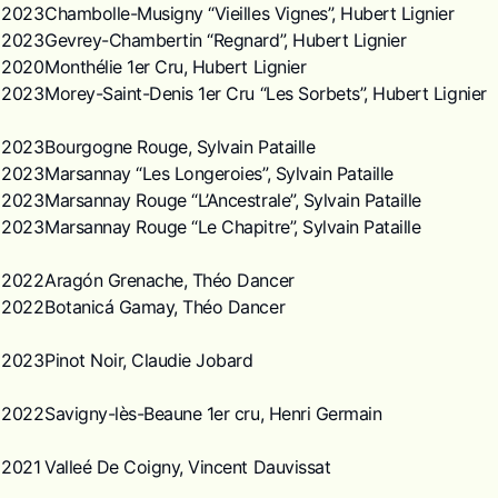
2023
Chambolle-Musigny “Vieilles Vignes”, Hubert Lignier
2023
Gevrey-Chambertin “Regnard”, Hubert Lignier
2020
Monthélie 1er Cru, Hubert Lignier
2023
Morey-Saint-Denis 1er Cru “Les Sorbets”, Hubert Lignier
2023
Bourgogne Rouge, Sylvain Pataille
2023
Marsannay “Les Longeroies”, Sylvain Pataille
2023
Marsannay Rouge “L’Ancestrale”, Sylvain Pataille
2023
Marsannay Rouge “Le Chapitre”, Sylvain Pataille
2022
Aragón Grenache, Théo Dancer
2022
Botanicá Gamay, Théo Dancer
2023
Pinot Noir, Claudie Jobard
2022
Savigny-lès-Beaune 1er cru, Henri Germain
2021
Valleé De Coigny, Vincent Dauvissat