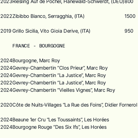
2023
Riesling Auf de Pochel, Hanewald-Schwerdt, (DEU)
800
2022
Zibibbo Bianco, Serragghia, (ITA)
1500
2019
Grillo Sicilia, Vito Gioia Derive, (ITA)
950
FRANCE - BOURGOGNE
2024
Bourgogne, Marc Roy
2024
Gevrey-Chambertin “Clos Prieur”, Marc Roy
2024
Gevrey-Chambertin “La Justice”, Marc Roy
2022
Gevrey-Chambertin “La Justice”, Marc Roy
2024
Gevrey-Chambertin “Vieilles Vignes”, Marc Roy
2020
Côte de Nuits-Villages “La Rue des Foins”, Didier Fornerol
2024
Beaune 1er Cru “Les Toussaints”, Les Horées
2024
Bourgogne Rouge “Des Six Ifs”, Les Horées