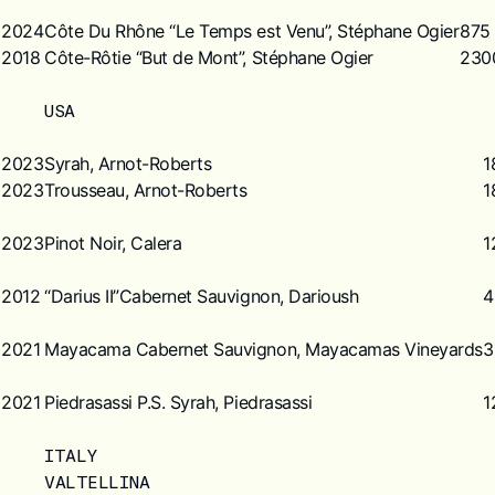
2024
Côte Du Rhône “Le Temps est Venu”, Stéphane Ogier
875
2018
Côte-Rôtie “But de Mont”, Stéphane Ogier
230
USA
2023
Syrah, Arnot-Roberts
1
2023
Trousseau, Arnot-Roberts
1
2023
Pinot Noir, Calera
1
2012
“Darius II”Cabernet Sauvignon, Darioush
4
2021
Mayacama Cabernet Sauvignon, Mayacamas Vineyards
3
2021
Piedrasassi P.S. Syrah, Piedrasassi
1
ITALY
VALTELLINA