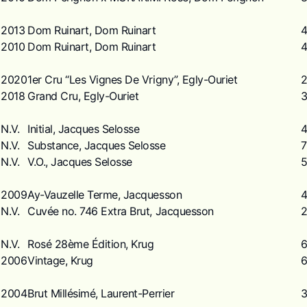
2013
Dom Ruinart, Dom Ruinart
2010
Dom Ruinart, Dom Ruinart
2020
1er Cru “Les Vignes De Vrigny”, Egly-Ouriet
2018
Grand Cru, Egly-Ouriet
N.V.
Initial, Jacques Selosse
N.V.
Substance, Jacques Selosse
N.V.
V.O., Jacques Selosse
2009
Ay-Vauzelle Terme, Jacquesson
N.V.
Cuvée no. 746 Extra Brut, Jacquesson
N.V.
Rosé 28ème Édition, Krug
2006
Vintage, Krug
2004
Brut Millésimé, Laurent-Perrier